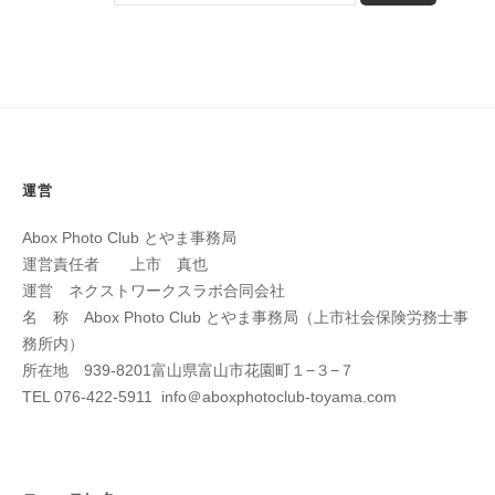
～
0
k
3
a
m
i
i
c
h
運営
i
Abox Photo Club とやま事務局
運営責任者 上市 真也
運営 ネクストワークスラボ合同会社
名 称 Abox Photo Club とやま事務局（上市社会保険労務士事
務所内）
所在地 939-8201富山県富山市花園町１−３−７
TEL 076-422-5911 info＠aboxphotoclub-toyama.com