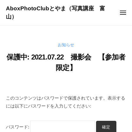
ュ
コ
ー
AboxPhotoClubとやま（写真講座 富
ン
メ
山）
ニ
テ
ュ
～
ー
ン
写
ツ
真
へ
お知らせ
を
ス
通
保護中: 2021.07.22 撮影会 【参加者
キ
じ
限定】
ッ
て
プ
人
2
b
生
0
y
を
2
s
このコンテンツはパスワードで保護されています。表示する
よ
1
h
には以下にパスワードを入力してください:
り
-
i
豊
0
n
か
8
y
パスワード:
に
-
a