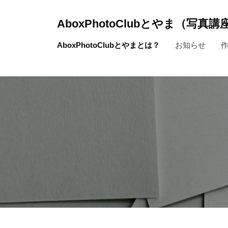
コ
ン
AboxPhotoClubとやま（写真
テ
～
AboxPhotoClubとやまとは？
お知らせ
ン
写
ツ
真
へ
を
ス
通
キ
じ
ッ
て
人
プ
生
を
よ
り
豊