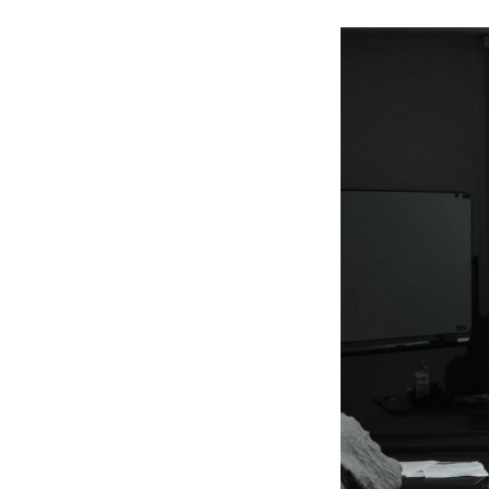
か
に
AboxPho
～
と
や
ま
と
は？
2023-
by
09-
shinyakamiichi
16