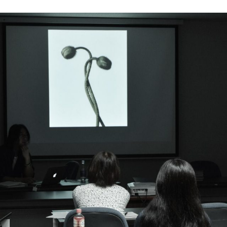
toClub