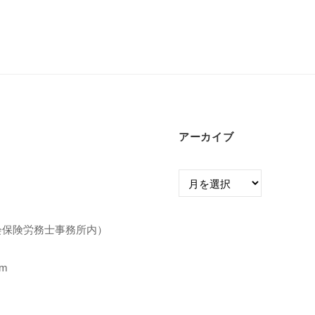
。
アーカイブ
ア
ー
カ
イ
市社会保険労務士事務所内）
ブ
om