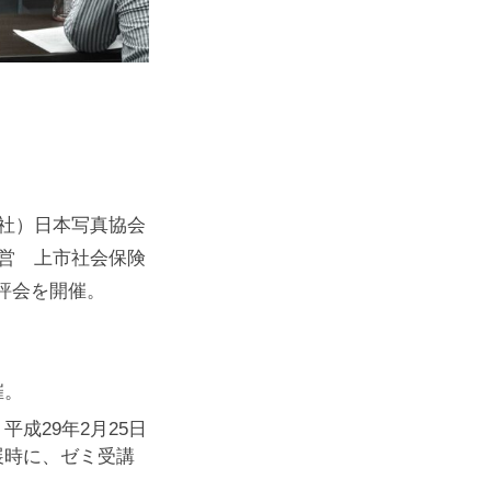
（社）日本写真協会
運営 上市社会保険
評会を開催。
催。
成29年2月25日
展時に、ゼミ受講