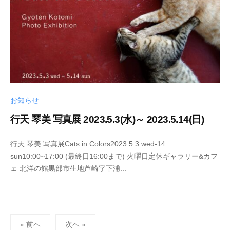
m
i
i
c
h
i
お知らせ
行天 琴美 写真展 2023.5.3(水)～ 2023.5.14(日)
2
b
行天 琴美 写真展Cats in Colors2023.5.3 wed-14
0
y
sun10:00~17:00 (最終日16:00まで) 火曜日定休ギャラリー&カフ
2
s
ェ 北洋の館黒部市生地芦崎字下浦...
3
h
-
i
0
n
4
y
投
-
a
« 前へ
次へ »