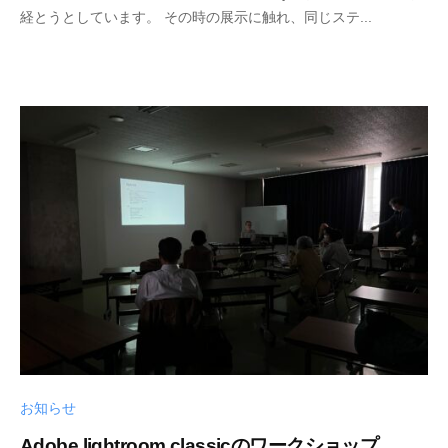
2
s
経とうとしています。 その時の展示に触れ、同じステ...
3
h
-
i
0
n
6
y
-
a
1
k
0
a
m
i
i
c
h
i
お知らせ
Adobe lightroom classicのワークショップ