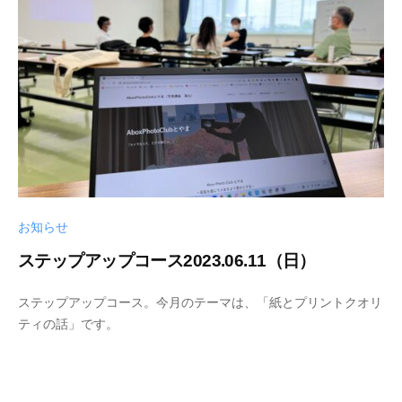
-
a
1
k
3
a
m
i
i
c
h
i
お知らせ
ステップアップコース2023.06.11（日）
2
b
ステップアップコース。今月のテーマは、「紙とプリントクオリ
0
y
ティの話」です。
2
s
3
h
-
i
0
n