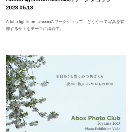
2023.05.13
2
b
Adobe lightroom classicのワークショップ。どうやって写真を管
0
y
理するか？をテーマに講義中。
2
s
3
h
-
i
0
n
5
y
-
a
1
k
3
a
m
i
i
c
h
i