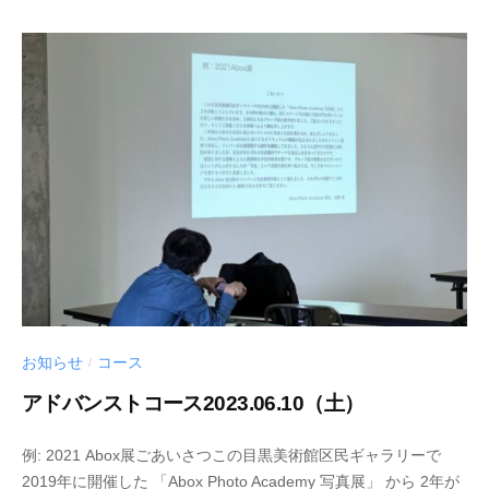
3
h
-
i
0
n
7
y
-
a
0
k
8
a
m
i
i
c
h
i
お知らせ
コース
/
アドバンストコース2023.06.10（土）
2
b
例: 2021 Abox展ごあいさつこの目黒美術館区民ギャラリーで
0
y
2019年に開催した 「Abox Photo Academy 写真展」 から 2年が