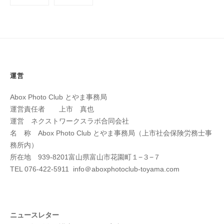
稿
3
k
の
0
a
m
ペ
i
ー
i
ジ
c
送
運営
h
り
i
Abox Photo Club とやま事務局
運営責任者 上市 真也
運営 ネクストワークスラボ合同会社
名 称 Abox Photo Club とやま事務局（上市社会保険労務士事
務所内）
所在地 939-8201富山県富山市花園町１−３−７
TEL 076-422-5911 info＠aboxphotoclub-toyama.com
ニュースレター