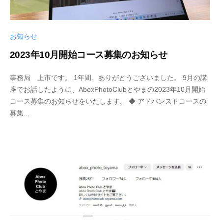
～
お知らせ
2023年10月開始コース募集のお知らせ
2
b
事務局 上市です。 1年間、ありがとうございました。 9月の講
0
y
座でお話したように、AboxPhotoClubとやまの2023年10月開始
2
s
コース募集のお知らせをいたします。 ◆ アドバンストコースの
3
h
募集...
-
i
0
n
9
y
-
a
1
k
2
a
m
i
i