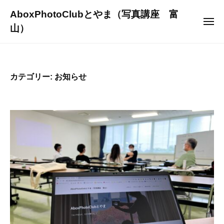
ュ
コ
ー
AboxPhotoClubとやま（写真講座 富
ン
メ
山）
ニ
テ
ュ
～
ー
ン
写
ツ
真
へ
カテゴリー:
お知らせ
を
ス
通
キ
じ
ッ
て
プ
人
生
を
よ
り
豊
か
に