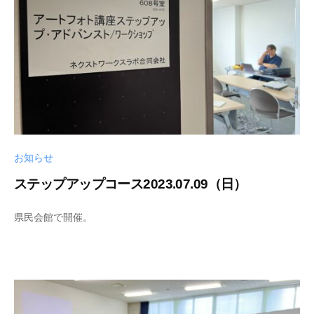
8
a
m
i
i
c
h
i
お知らせ
ステップアップコース2023.07.09（日）
2
b
県民会館で開催。
0
y
2
s
3
h
-
i
0
n
8
y