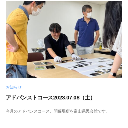
8
y
-
a
1
k
3
a
m
i
i
c
h
i
お知らせ
アドバンストコース2023.07.08（土）
2
b
今月のアドバンスコース、開催場所を富山県民会館です。
0
y
2
s