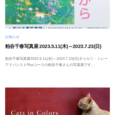
c
h
i
お知らせ
粕谷千春写真展 2023.5.11(木)～2023.7.23(日)
2
b
粕谷千春写真展2023.5.11(木)～2023.7.23(日)ギャルリ・ミレー
0
y
アドバンストPlusコースの粕谷千春さんの写真展です。
2
s
3
h
-
i
0
n
5
y
-
a
0
k
1
a