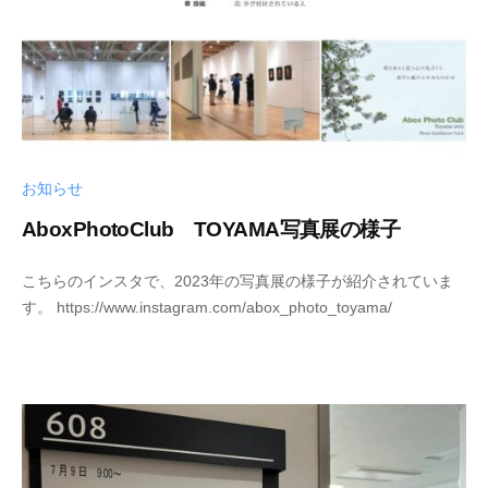
c
h
i
お知らせ
AboxPhotoClub TOYAMA写真展の様子
2
b
こちらのインスタで、2023年の写真展の様子が紹介されていま
0
y
す。 https://www.instagram.com/abox_photo_toyama/
2
s
3
h
-
i
0
n
8
y
-
a
1
k