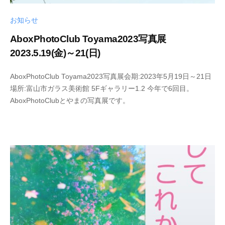
お知らせ
AboxPhotoClub Toyama2023写真展
2023.5.19(金)～21(日)
2
b
AboxPhotoClub Toyama2023写真展会期:2023年5月19日～21日
0
y
場所:富山市ガラス美術館 5Fギャラリー1.2 今年で6回目。
2
s
AboxPhotoClubとやまの写真展です。
3
h
-
i
0
n
5
y
-
a
0
k
3
a
m
i
i