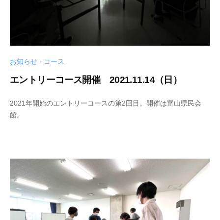
c
h
i
お知らせ
コース
/
エントリーコース開催 2021.11.14（日）
2
b
2021年開始のエントリーコースの第2回目。開催は富山県民会
0
y
館。
2
s
1
h
-
i
1
n
1
y
-
a
1
k
4
a
m