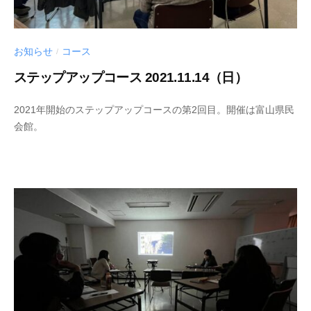
～
お知らせ
コース
/
ステップアップコース 2021.11.14（日）
2
b
2021年開始のステップアップコースの第2回目。開催は富山県民
0
y
会館。
2
s
1
h
-
i
1
n
1
y
-
a
1
k
4
a
m
i
i