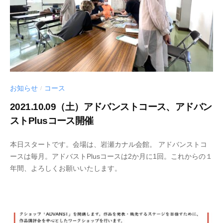
i
i
c
h
i
お知らせ
コース
/
2021.10.09（土）アドバンストコース、アドバン
ストPlusコース開催
2
b
本日スタートです。会場は、岩瀬カナル会館。 アドバンストコ
0
y
ースは毎月。アドバストPlusコースは2か月に1回。これからの１
2
s
年間、よろしくお願いいたします。
1
h
-
i
1
n
0
y
-
a