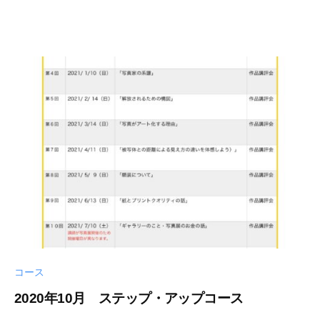
-
i
0
n
9
y
-
a
1
k
4
a
m
i
i
c
h
i
コース
2020年10月 ステップ・アップコース