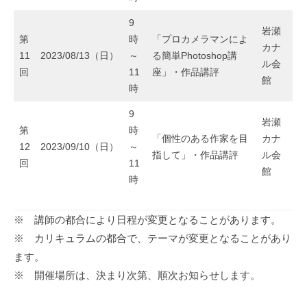
9
岩瀬
第
時
「プロカメラマンによ
カナ
11
2023/08/13（日）
～
る簡単Photoshop講
ル会
回
11
座」・作品講評
館
時
9
岩瀬
第
時
「個性のある作家を目
カナ
12
2023/09/10（日）
～
指して」・作品講評
ル会
回
11
館
時
※ 講師の都合により日程が変更となることがあります。
※ カリキュラムの都合で、テーマが変更となることがあり
ます。
※ 開催場所は、決まり次第、順次お知らせします。