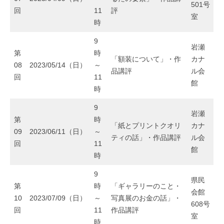
501号
回
11
評
室
時
9
岩瀬
第
時
「額装について」・作
カナ
08
2023/05/14（日）
～
品講評
ル会
回
11
館
時
9
岩瀬
第
時
「紙とプリントクオリ
カナ
09
2023/06/11（日）
～
ティの話」・作品講評
ル会
回
11
館
時
9
県民
第
時
「ギャラリーのこと・
会館
10
2023/07/09（日）
～
写真展のお金の話」・
608号
回
11
作品講評
室
時