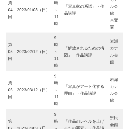
第
時
「写真家の系譜」・作
ル会
04
2023/01/08（日）
～
2023-
by
品講評
館
回
11
08-
shinyakamiichi
※変
時
13
更
9
岩瀬
第
時
「解放されるための構
カナ
05
2023/02/12（日）
～
図」・作品講評
ル会
回
11
館
時
9
岩瀬
第
時
「写真がアート化する
カナ
06
2023/03/12（日）
～
理由」・作品講評
ル会
回
11
館
時
9
県民
第
時
「作品のレベルを上げ
会館
07
2023/04/09（日）
～
るたの要素」・作品講