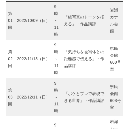
月
～
9
岩瀬
開
第
時
「組写真のトーンを揃
カナ
01
2022/10/09（日）
～
始
える」・作品講評
ル会
回
11
館
ス
時
テ
9
県民
第
時
「気持ちを被写体との
ッ
会館
02
2022/11/13（日）
～
距離感で伝える」・作
608号
プ
回
11
品講評
室
時
ア
9
ッ
県民
第
時
「ボケとブレで表現で
会館
プ
03
2022/12/11（日）
～
きる世界」・作品講評
608号
回
11
コ
室
時
ー
岩瀬
9
ス
カナ