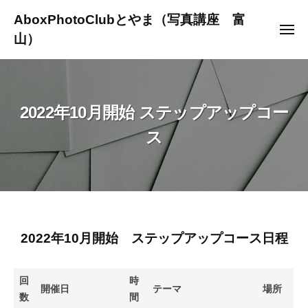
ュ
コ
ー
AboxPhotoClubとやま（写真講座 富
ン
メ
山）
ニ
テ
ュ
～
ー
ン
写
ツ
真
へ
2022年10月開始 ステップアップコー
を
ス
通
ス
キ
じ
ッ
て
プ
人
生
を
よ
2022
2022年10月開始 ステップアップコース日程
り
年
豊
回
時
か
10
開催日
テーマ
場所
数
間
に