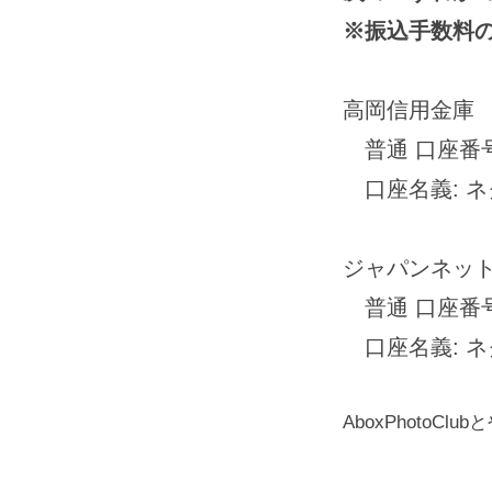
特
※振込手数料
別
高岡信用金庫
講
普通 口座番号: 
座
口座名義: 
「写
ジャパンネッ
真
普通 口座番号: 
作
口座名義: 
品
AboxPhoto
の