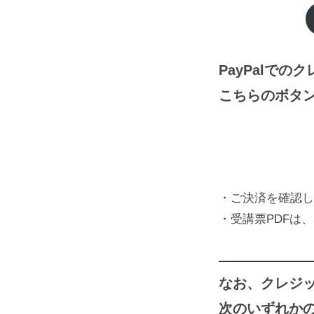
限
定】
PayPalで
2022
こちらのボタ
年
05
月
・ご決済を確認し
07
・受講票PDFは
日
なお、クレジ
（土）
次のいずれか