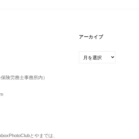
アーカイブ
ア
ー
カ
イ
市社会保険労務士事務所内）
ブ
om
PhotoClubとやまでは、