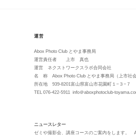
向
き
合
運営
い
Abox Photo Club とやま事務局
方、
運営責任者 上市 真也
運営 ネクストワークスラボ合同会社
テ
名 称 Abox Photo Club とやま事務局（上
所在地 939-8201富山県富山市花園町１−３−７
ー
TEL 076-422-5911 info＠aboxphotoclub-toyama.c
マ
の
ニュースレター
見
ゼミや撮影会、講座コースのご案内をします。 Abox