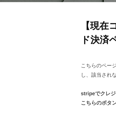
か
に
～
【現
【現在
在
ド決済
コ
ー
こちらのペー
ス
し、該当されな
参
stripeで
加
こちらのボタ
者