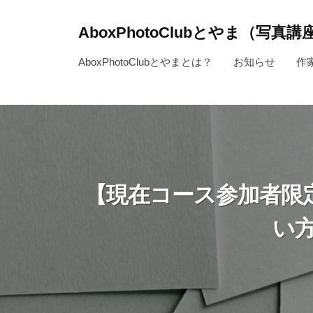
コ
ン
AboxPhotoClubとやま（写真
テ
～
AboxPhotoClubとやまとは？
お知らせ
作
ン
写
ツ
真
へ
を
ス
通
キ
じ
ッ
て
【現在コース参加者限定
人
プ
生
い
を
よ
り
豊