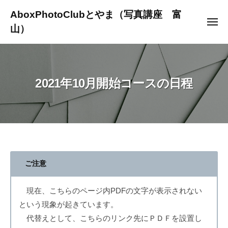
ュ
コ
ー
AboxPhotoClubとやま（写真講座 富
ン
メ
山）
ニ
テ
ュ
～
ー
ン
写
ツ
真
へ
2021年10月開始コースの日程
を
ス
通
キ
じ
ッ
て
プ
人
生
2021
を
ご注意
よ
年
り
現在、こちらのページ内PDFの文字が表示されない
10
豊
という現象が起きています。
か
月
代替えとして、こちらのリンク先にＰＤＦを設置し
に