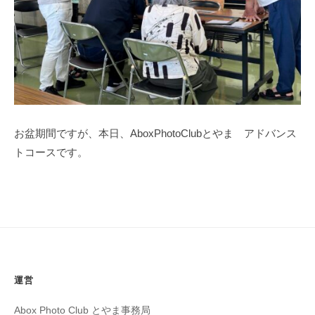
～
1
k
3
a
m
i
i
c
h
i
お盆期間ですが、本日、AboxPhotoClubとやま アドバンス
トコースです。
運営
Abox Photo Club とやま事務局