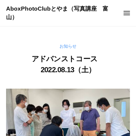
ュ
コ
ー
AboxPhotoClubとやま（写真講座 富
ン
メ
山）
ニ
テ
ュ
～
ー
ン
写
ツ
真
へ
お知らせ
を
ス
通
アドバンストコース
キ
じ
2022.08.13（土）
ッ
て
プ
人
2
b
生
0
y
を
2
s
よ
2
h
り
-
i
豊
0
n
か
8
y
に
-
a