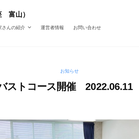
講座 富山）
家さんの紹介
運営者情報
お問い合わせ
お知らせ
バストコース開催 2022.06.11
2
b
0
y
2
s
2
h
-
i