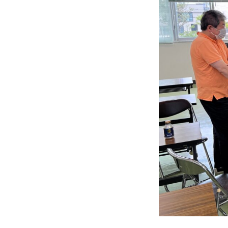
か
に
～