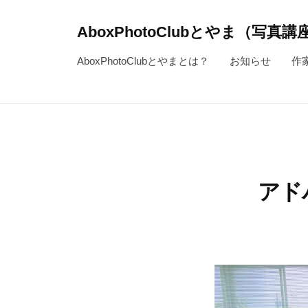
コ
ン
AboxPhotoClubとやま（写真
テ
～
AboxPhotoClubとやまとは？
お知らせ
作
ン
写
ツ
真
へ
を
ス
通
キ
じ
ッ
て
アド
人
プ
生
を
よ
り
豊