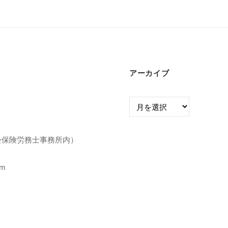
アーカイブ
ア
ー
カ
イ
市社会保険労務士事務所内）
ブ
om